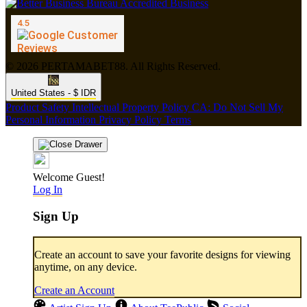
© 2026 PERTAMABET88. All Rights Reserved.
United States - $ IDR
Product Safety
Intellectual Property Policy
CA: Do Not Sell My
Personal Information
Privacy Policy
Terms
Welcome Guest!
Log In
Sign Up
Create an account to save your favorite designs for viewing
anytime, on any device.
Create an Account