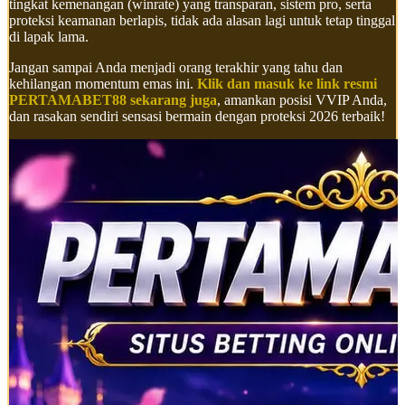
tingkat kemenangan (winrate) yang transparan, sistem pro, serta
proteksi keamanan berlapis, tidak ada alasan lagi untuk tetap tinggal
di lapak lama.
Jangan sampai Anda menjadi orang terakhir yang tahu dan
kehilangan momentum emas ini.
Klik dan masuk ke link resmi
PERTAMABET88 sekarang juga
, amankan posisi VVIP Anda,
dan rasakan sendiri sensasi bermain dengan proteksi 2026 terbaik!