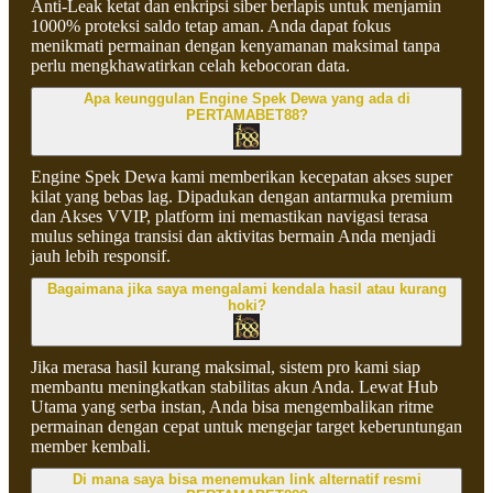
Anti-Leak ketat dan enkripsi siber berlapis untuk menjamin
1000% proteksi saldo tetap aman. Anda dapat fokus
menikmati permainan dengan kenyamanan maksimal tanpa
perlu mengkhawatirkan celah kebocoran data.
Apa keunggulan Engine Spek Dewa yang ada di
PERTAMABET88?
Engine Spek Dewa kami memberikan kecepatan akses super
kilat yang bebas lag. Dipadukan dengan antarmuka premium
dan Akses VVIP, platform ini memastikan navigasi terasa
mulus sehinga transisi dan aktivitas bermain Anda menjadi
jauh lebih responsif.
Bagaimana jika saya mengalami kendala hasil atau kurang
hoki?
Jika merasa hasil kurang maksimal, sistem pro kami siap
membantu meningkatkan stabilitas akun Anda. Lewat Hub
Utama yang serba instan, Anda bisa mengembalikan ritme
permainan dengan cepat untuk mengejar target keberuntungan
member kembali.
Di mana saya bisa menemukan link alternatif resmi