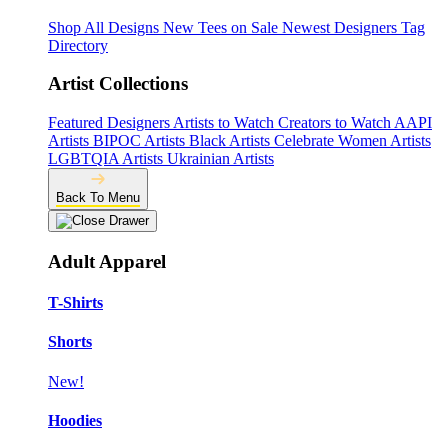
Shop All Designs
New Tees on Sale
Newest Designers
Tag
Directory
Artist Collections
Featured Designers
Artists to Watch
Creators to Watch
AAPI
Artists
BIPOC Artists
Black Artists
Celebrate Women Artists
LGBTQIA Artists
Ukrainian Artists
Back To Menu
Adult Apparel
T-Shirts
Shorts
New!
Hoodies