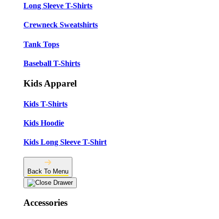
Long Sleeve T-Shirts
Crewneck Sweatshirts
Tank Tops
Baseball T-Shirts
Kids Apparel
Kids T-Shirts
Kids Hoodie
Kids Long Sleeve T-Shirt
Back To Menu
Accessories