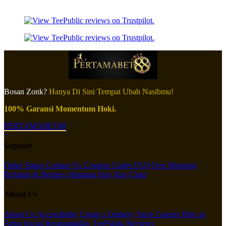
Bosan Zonk?
Hanya Di Sini Tempat Ubah Nasibmu!
100% Garansi Momentum Hoki.
PERTAMABET88
Support
Order Status
Contact Us
Coupon Codes
FAQ
Free Shipping
Refunds & Returns
Shipping Info
Size Chart
About Us
About Us
Accessibility
Create a Dashery Store
Careers
Hire an
Artist
Social Responsibility
TeePublic Reviews